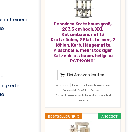
ße mit einem
Feandrea Kratzbaum groß,
die
203,5 cm hoch, XXL
Katzenbaum, mit 13
Kratzsäulen, 2 Plattformen, 2
Höhlen, Korb, Hängematte,
Plüschbälle, mehrstöckiger
Katzenkratzbaum, hellgrau
PCT190W01
Bei Amazon kaufen
en
ähigkeiten
Werbung | Link führt nach Amazon
Preis inkl. MwSt. + Versand
ie
Preise können sich bereits geändert
haben
BESTSELLER NR. 3
ANGEBOT