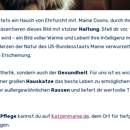
tets ein Hauch von Ehrfurcht mit. Maine Coons, durch ih
äsentieren dieses Bild mit stolzer
Haltung
. Stell dir vor
wird – ein Bild voller Wärme und Leben! Ihre Intelligenz 
 Herzen der Natur des US-Bundesstaats Maine verwurzelt, 
e Erscheinung.
Ästhetik, sondern auch der
Gesundheit
. Für uns ist es wi
iner großen
Hauskatze
das beste Leben zu ermöglichen.
ieser außergewöhnlichen
Rassen
und liefert dir wertvolle T
n
Pflege
kannst du auf
Katzenmanie.de
, dem Ort für tie
agen.