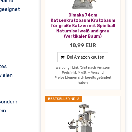
 Maine
 geeignet
Dimaka 74cm
Katzenkratzbaum Kratzbaum
für große Katzen mit Spielball
Natursisal weiß und grau
(vertikaler Baum)
18,99 EUR
Bei Amazon kaufen
tes
Werbung | Link führt nach Amazon
Preis inkl. MwSt. + Versand
vielen
Preise können sich bereits geändert
haben
BESTSELLER NR. 2
 sondern
ein