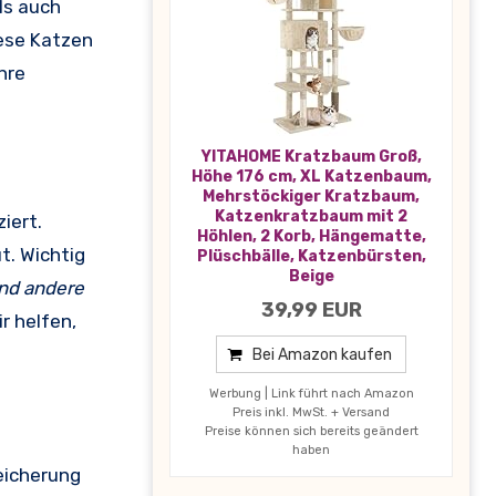
als auch
iese Katzen
hre
YITAHOME Kratzbaum Groß,
Höhe 176 cm, XL Katzenbaum,
Mehrstöckiger Kratzbaum,
Katzenkratzbaum mit 2
iert.
Höhlen, 2 Korb, Hängematte,
t. Wichtig
Plüschbälle, Katzenbürsten,
Beige
nd andere
39,99 EUR
r helfen,
Bei Amazon kaufen
Werbung | Link führt nach Amazon
Preis inkl. MwSt. + Versand
Preise können sich bereits geändert
haben
eicherung