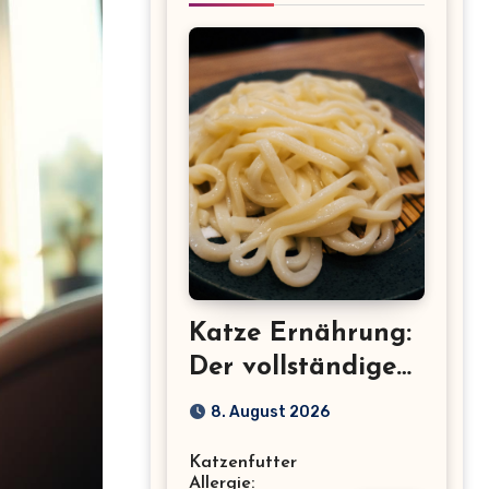
Katze Ernährung:
Der vollständige
Leitfaden für eine
8. August 2026
gesunde Katze
Katzenfutter
Allergie: