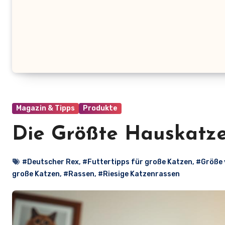
Magazin & Tipps
Produkte
Die Größte Hauskatze
#Deutscher Rex
,
#Futtertipps für große Katzen
,
#Größe 
große Katzen
,
#Rassen
,
#Riesige Katzenrassen