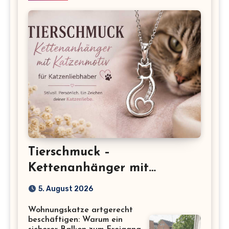
Tierschmuck –
Kettenanhänger mit
Katzenmotiv für
5. August 2026
Katzenliebhaber
Wohnungskatze artgerecht
beschäftigen: Warum ein