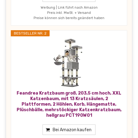
Werbung | Link führt nach Amazon
Preis inkl. MwSt. + Versand
Preise können sich bereits geändert haben
BESTSELLER NR. 2
Feandrea Kratzbaum groß, 203,5 cm hoch, XXL
Katzenbaum, mit 13 Kratzsäulen, 2
Plattformen, 2 Höhlen, Korb, Hängematte,
Plüschbälle, mehrstöckiger Katzenkratzbaum,
hellgrau PCT190W01
Bei Amazon kaufen