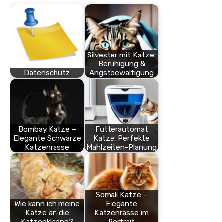
Silvester mit Katze:
Beruhigung &
Datenschutz
Angstbewältigung
Bombay Katze –
Futterautomat
Elegante Schwarze
Katze: Perfekte
Katzenrasse
Mahlzeiten-Planung
Somali Katze –
Wie kann ich meine
Elegante
Katze an die
Katzenrasse im
Katzenklappe?
Portrait