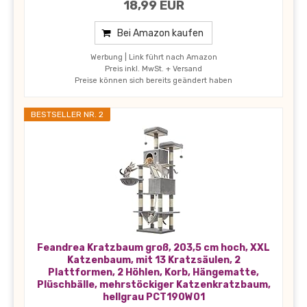
18,99 EUR
Bei Amazon kaufen
Werbung | Link führt nach Amazon
Preis inkl. MwSt. + Versand
Preise können sich bereits geändert haben
BESTSELLER NR. 2
Feandrea Kratzbaum groß, 203,5 cm hoch, XXL
Katzenbaum, mit 13 Kratzsäulen, 2
Plattformen, 2 Höhlen, Korb, Hängematte,
Plüschbälle, mehrstöckiger Katzenkratzbaum,
hellgrau PCT190W01