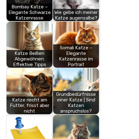
Bombay Katze –
Elegante Schwarze
Wie gebe ich meiner
Katzenrasse
Katze augensalbe?
Somali Katze –
Katze Beißen
Elegante
Abgewöhnen:
Katzenrasse im
Effektive Tipps
Portrait
Grundbedürfnisse
Katze riecht am
einer Katze | Sind
Futter, frisst aber
Katzen
nicht
anspruchslos?