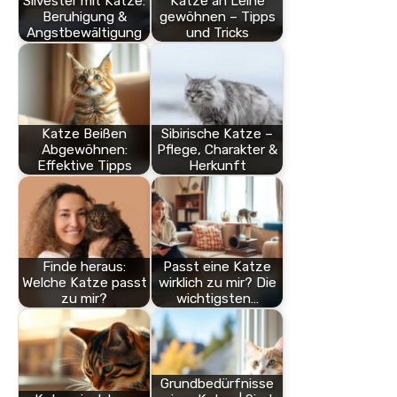
Silvester mit Katze:
Katze an Leine
Beruhigung &
gewöhnen – Tipps
Angstbewältigung
und Tricks
Katze Beißen
Sibirische Katze –
Abgewöhnen:
Pflege, Charakter &
Effektive Tipps
Herkunft
Finde heraus:
Passt eine Katze
Welche Katze passt
wirklich zu mir? Die
zu mir?
wichtigsten…
Grundbedürfnisse