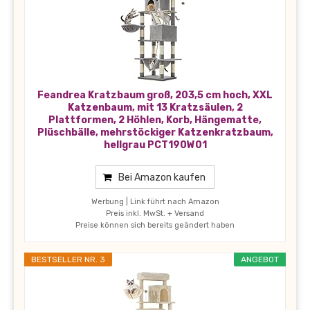
Feandrea Kratzbaum groß, 203,5 cm hoch, XXL
Katzenbaum, mit 13 Kratzsäulen, 2
Plattformen, 2 Höhlen, Korb, Hängematte,
Plüschbälle, mehrstöckiger Katzenkratzbaum,
hellgrau PCT190W01
Bei Amazon kaufen
Werbung | Link führt nach Amazon
Preis inkl. MwSt. + Versand
Preise können sich bereits geändert haben
BESTSELLER NR. 3
ANGEBOT