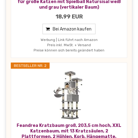
für große Katzen mit Spielball Natursisal weiß
und grau (vertikaler Baum)
18,99 EUR
Bei Amazon kaufen
Werbung | Link führt nach Amazon
Preis inkl. MwSt. + Versand
Preise können sich bereits geändert haben
BESTSELLER NR. 2
Feandrea Kratzbaum groß, 203,5 cm hoch, XXL
Katzenbaum, mit 13 Kratzsäulen, 2
Plattformen, 2 Höhlen, Korb, Hängematte,