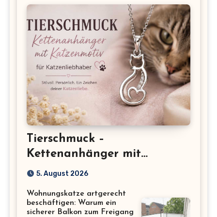
Tierschmuck –
Kettenanhänger mit
Katzenmotiv für
5. August 2026
Katzenliebhaber
Wohnungskatze artgerecht
beschäftigen: Warum ein
sicherer Balkon zum Freigang