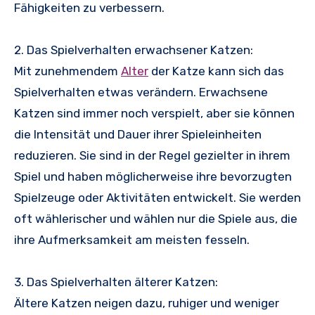
Fähigkeiten zu verbessern.
2. Das Spielverhalten erwachsener Katzen:
Mit zunehmendem
Alter
der Katze kann sich das
Spielverhalten etwas verändern. Erwachsene
Katzen sind immer noch verspielt, aber sie können
die Intensität und Dauer ihrer Spieleinheiten
reduzieren. Sie sind in der Regel gezielter in ihrem
Spiel und haben möglicherweise ihre bevorzugten
Spielzeuge oder Aktivitäten entwickelt. Sie werden
oft wählerischer und wählen nur die Spiele aus, die
ihre Aufmerksamkeit am meisten fesseln.
3. Das Spielverhalten älterer Katzen:
Ältere Katzen neigen dazu, ruhiger und weniger