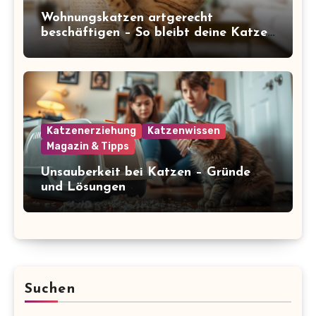
Wohnungskatzen artgerecht
beschäftigen – So bleibt deine Katze
glücklich und gesund
Katzenerziehung
Katzenwissen
Magazin & Tipps
Unsauberkeit bei Katzen – Gründe
und Lösungen
Suchen