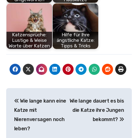
Katzensprüche:
Hilfe für Ihre
Lustige & Weise
ängstliche Katze:
Worte über Katzen
Tipps & Tricks
Beitragsnavigation
Wie lange kann eine
Wie lange dauert es bis
Katze mit
die Katze ihre Jungen
Nierenversagen noch
bekommt?
leben?