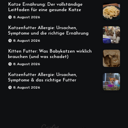
Katze Ernährung: Der vollständige
Leitfaden für eine gesunde Katze
8. August 2026
Katzenfutter Allergie: Ursachen,
Symptome und die richtige Ernährung
8. August 2026
Kitten Futter: Was Babykatzen wirklich
brauchen (und was schadet)
8. August 2026
Katzenfutter Allergie: Ursachen,
Symptome & das richtige Futter
8. August 2026