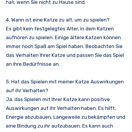
hat, wenn Sie nicht zu Hause sind.
4. Wann ist eine Katze zu alt, um zu spielen?
Es gibt kein festgelegtes Alter, in dem Katzen
aufhören zu spielen. Einige ältere Katzen können
immer noch Spaß am Spiel haben. Beobachten Sie
das Verhalten Ihrer Katze und passen Sie das Spiel
an ihre Bedürfnisse an.
5. Hat das Spielen mit meiner Katze Auswirkungen
auf ihr Verhalten?
Ja, das Spielen mit Ihrer Katze kann positive
Auswirkungen auf ihr Verhalten haben. Es hilft,
Energie abzubauen, Langeweile zu bekämpfen und
eine Bindung zu ihr aufzubauen. Es kann auch