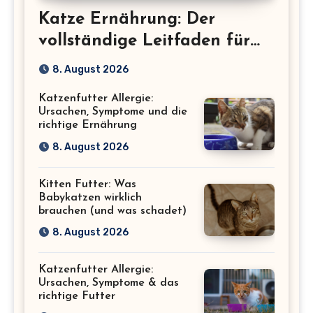
Katze Ernährung: Der
vollständige Leitfaden für
eine gesunde Katze
8. August 2026
Katzenfutter Allergie:
Ursachen, Symptome und die
richtige Ernährung
8. August 2026
Kitten Futter: Was
Babykatzen wirklich
brauchen (und was schadet)
8. August 2026
Katzenfutter Allergie:
Ursachen, Symptome & das
richtige Futter