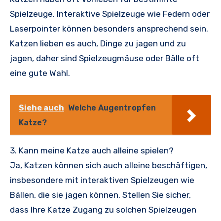
Spielzeuge. Interaktive Spielzeuge wie Federn oder
Laserpointer können besonders ansprechend sein.
Katzen lieben es auch, Dinge zu jagen und zu
jagen, daher sind Spielzeugmäuse oder Bälle oft
eine gute Wahl.
Siehe auch
Welche Augentropfen
Katze?
3. Kann meine Katze auch alleine spielen?
Ja, Katzen können sich auch alleine beschäftigen,
insbesondere mit interaktiven Spielzeugen wie
Bällen, die sie jagen können. Stellen Sie sicher,
dass Ihre Katze Zugang zu solchen Spielzeugen