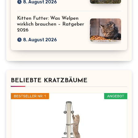
8. August 2026
Kitten Futter: Was Welpen
wirklich brauchen – Ratgeber
2026
8. August 2026
BELIEBTE KRATZBÄUME
BESTSELLER NR. 1
ANGEBOT