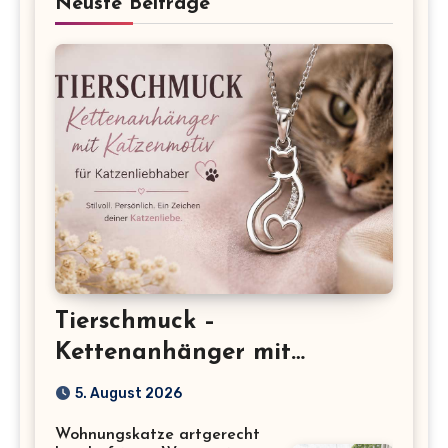
Neuste Beiträge
Tierschmuck –
Kettenanhänger mit
Katzenmotiv für
5. August 2026
Katzenliebhaber
Wohnungskatze artgerecht