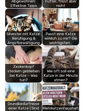
Abgewöhnen:
Futter, frisst aber
Effektive Tipps
nicht
Silvester mit Katze:
Passt eine Katze
Beruhigung &
wirklich zu mir? Die
Angstbewältigung
wichtigsten…
Zeckenkopf
stecken geblieben
Wie oft soll eine
bei Katze – Was
Katze in der Minute
tun?
atmen?
Grundbedürfnisse
einer Katze | Sind
Mehrkatzenhaushalt: