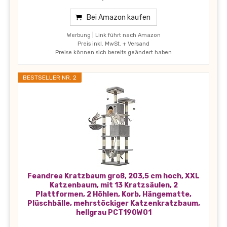
Bei Amazon kaufen
Werbung | Link führt nach Amazon
Preis inkl. MwSt. + Versand
Preise können sich bereits geändert haben
BESTSELLER NR. 2
Feandrea Kratzbaum groß, 203,5 cm hoch, XXL
Katzenbaum, mit 13 Kratzsäulen, 2
Plattformen, 2 Höhlen, Korb, Hängematte,
Plüschbälle, mehrstöckiger Katzenkratzbaum,
hellgrau PCT190W01