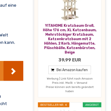
auf eine
YITAHOME Kratzbaum Groß,
Höhe 176 cm, XL Katzenbaum,
Mehrstöckiger Kratzbaum,
 Welt
Katzenkratzbaum mit 2
en kann.
Höhlen, 2 Korb, Hängematte,
Plüschbälle, Katzenbürsten,
Beige
39,99 EUR
Bei Amazon kaufen
Werbung | Link führt nach Amazon
Preis inkl. MwSt. + Versand
Preise können sich bereits geändert
haben
u
icht
BESTSELLER NR. 4
ANGEBOT