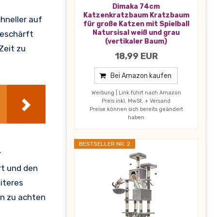
Dimaka 74cm
Katzenkratzbaum Kratzbaum
hneller auf
für große Katzen mit Spielball
Natursisal weiß und grau
geschärft
(vertikaler Baum)
Zeit zu
18,99 EUR
Bei Amazon kaufen
Werbung | Link führt nach Amazon
Preis inkl. MwSt. + Versand
Preise können sich bereits geändert
haben
BESTSELLER NR. 2
r
rt und den
iteres
en zu achten