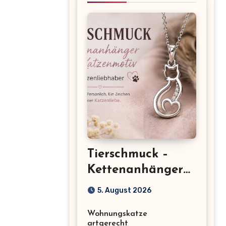
Tierschmuck –
Kettenanhänger
mit Katzenmotiv
5. August 2026
für
Wohnungskatze
Katzenliebhaber
artgerecht