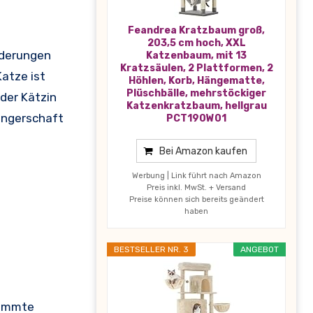
Feandrea Kratzbaum groß,
203,5 cm hoch, XXL
nderungen
Katzenbaum, mit 13
Kratzsäulen, 2 Plattformen, 2
atze ist
Höhlen, Korb, Hängematte,
Plüschbälle, mehrstöckiger
 der Kätzin
Katzenkratzbaum, hellgrau
angerschaft
PCT190W01
Bei Amazon kaufen
Werbung | Link führt nach Amazon
Preis inkl. MwSt. + Versand
Preise können sich bereits geändert
haben
BESTSELLER NR. 3
ANGEBOT
stimmte