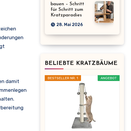
bauen – Schritt
für Schritt zum
Kratzparadies
28. Mai 2026
zeichen
änderungen
gt
BELIEBTE KRATZBÄUME
BESTSELLER NR. 1
ANGEBOT
nen damit
sammenlegen
alten.
rbereitung