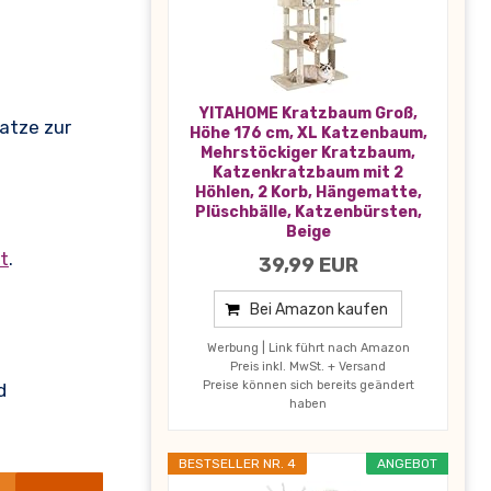
YITAHOME Kratzbaum Groß,
atze zur
Höhe 176 cm, XL Katzenbaum,
Mehrstöckiger Kratzbaum,
Katzenkratzbaum mit 2
Höhlen, 2 Korb, Hängematte,
Plüschbälle, Katzenbürsten,
Beige
t
.
39,99 EUR
Bei Amazon kaufen
Werbung | Link führt nach Amazon
Preis inkl. MwSt. + Versand
Preise können sich bereits geändert
d
haben
BESTSELLER NR. 4
ANGEBOT