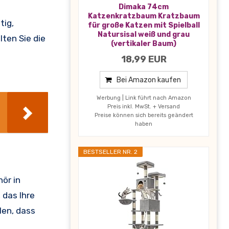
Dimaka 74cm
Katzenkratzbaum Kratzbaum
tig,
für große Katzen mit Spielball
Natursisal weiß und grau
lten Sie die
(vertikaler Baum)
18,99 EUR
Bei Amazon kaufen
Werbung | Link führt nach Amazon
Preis inkl. MwSt. + Versand
Preise können sich bereits geändert
haben
BESTSELLER NR. 2
ör in
 das Ihre
len, dass