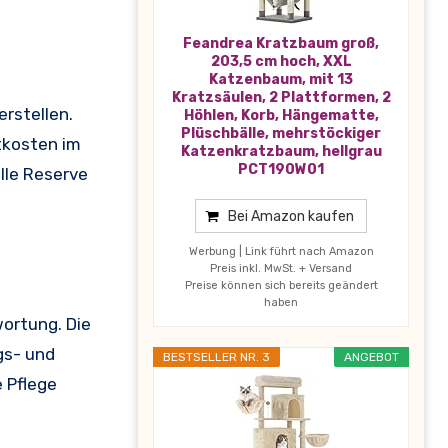
Feandrea Kratzbaum groß,
203,5 cm hoch, XXL
Katzenbaum, mit 13
Kratzsäulen, 2 Plattformen, 2
erstellen.
Höhlen, Korb, Hängematte,
Plüschbälle, mehrstöckiger
tkosten im
Katzenkratzbaum, hellgrau
PCT190W01
lle Reserve
Bei Amazon kaufen
Werbung | Link führt nach Amazon
Preis inkl. MwSt. + Versand
Preise können sich bereits geändert
haben
wortung. Die
gs- und
BESTSELLER NR. 3
ANGEBOT
e Pflege