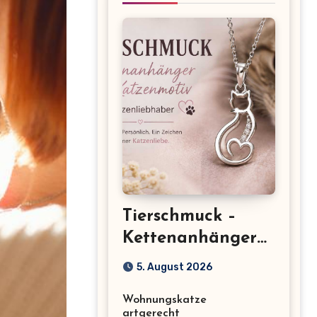
Tierschmuck –
Kettenanhänger
mit Katzenmotiv
5. August 2026
für
Wohnungskatze
Katzenliebhaber
artgerecht