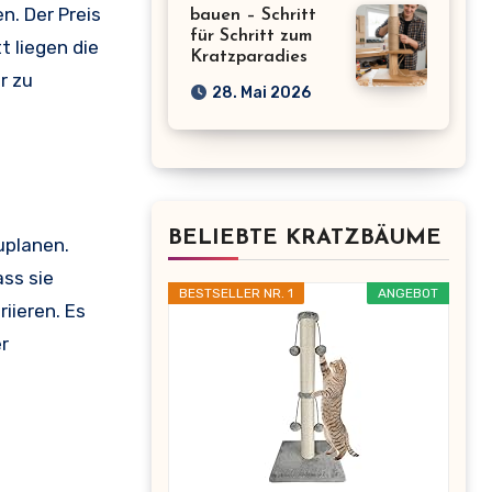
n. Der Preis
bauen – Schritt
für Schritt zum
 liegen die
Kratzparadies
r zu
28. Mai 2026
BELIEBTE KRATZBÄUME
uplanen.
ss sie
BESTSELLER NR. 1
ANGEBOT
iieren. Es
r