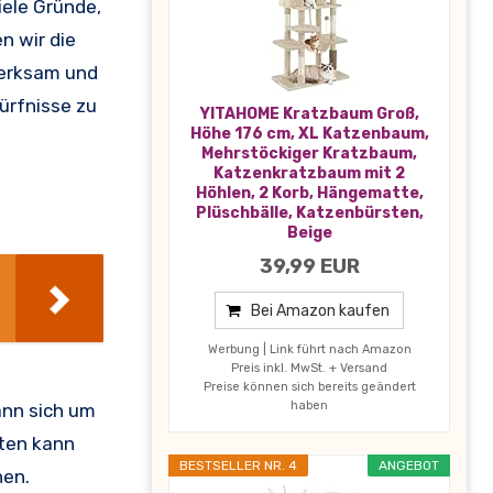
iele Gründe,
n wir die
merksam und
ürfnisse zu
YITAHOME Kratzbaum Groß,
Höhe 176 cm, XL Katzenbaum,
Mehrstöckiger Kratzbaum,
Katzenkratzbaum mit 2
Höhlen, 2 Korb, Hängematte,
Plüschbälle, Katzenbürsten,
Beige
39,99 EUR
Bei Amazon kaufen
Werbung | Link führt nach Amazon
Preis inkl. MwSt. + Versand
Preise können sich bereits geändert
haben
ann sich um
eten kann
BESTSELLER NR. 4
ANGEBOT
nen.