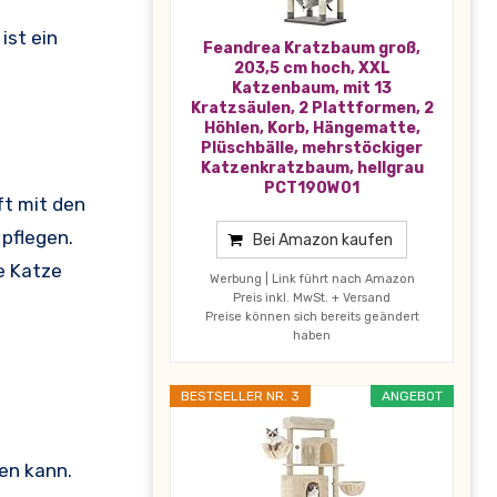
ist ein
Feandrea Kratzbaum groß,
203,5 cm hoch, XXL
Katzenbaum, mit 13
Kratzsäulen, 2 Plattformen, 2
Höhlen, Korb, Hängematte,
Plüschbälle, mehrstöckiger
Katzenkratzbaum, hellgrau
PCT190W01
ft mit den
 pflegen.
Bei Amazon kaufen
e Katze
Werbung | Link führt nach Amazon
Preis inkl. MwSt. + Versand
u
Preise können sich bereits geändert
haben
BESTSELLER NR. 3
ANGEBOT
len kann.