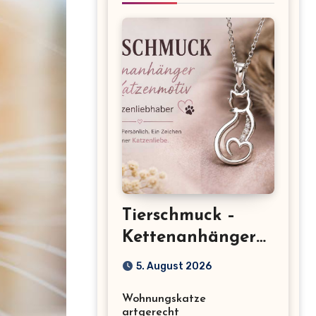
Tierschmuck –
Kettenanhänger
mit Katzenmotiv
5. August 2026
für
Wohnungskatze
Katzenliebhaber
artgerecht