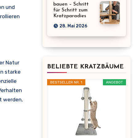
bauen – Schritt
en und
für Schritt zum
ollieren
Kratzparadies
28. Mai 2026
er Natur
BELIEBTE KRATZBÄUME
en starke
nzielle
BESTSELLER NR. 1
ANGEBOT
Verhalten
t werden,