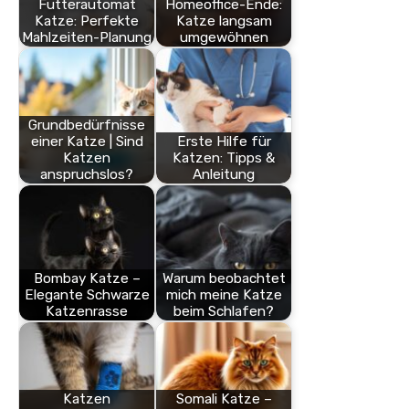
Futterautomat
Homeoffice-Ende:
Katze: Perfekte
Katze langsam
Mahlzeiten-Planung
umgewöhnen
Grundbedürfnisse
einer Katze | Sind
Erste Hilfe für
Katzen
Katzen: Tipps &
anspruchslos?
Anleitung
Bombay Katze –
Warum beobachtet
Elegante Schwarze
mich meine Katze
Katzenrasse
beim Schlafen?
Katzen
Somali Katze –