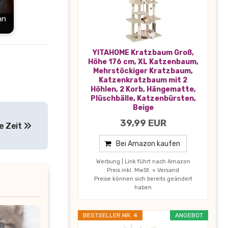
nn
?
YITAHOME Kratzbaum Groß,
Höhe 176 cm, XL Katzenbaum,
Mehrstöckiger Kratzbaum,
Katzenkratzbaum mit 2
Höhlen, 2 Korb, Hängematte,
Plüschbälle, Katzenbürsten,
Beige
39,99 EUR
e Zeit
Bei Amazon kaufen
Werbung | Link führt nach Amazon
Preis inkl. MwSt. + Versand
Preise können sich bereits geändert
haben
BESTSELLER NR. 4
ANGEBOT