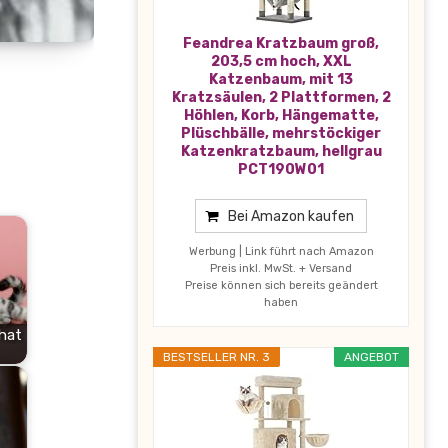
Feandrea Kratzbaum groß,
203,5 cm hoch, XXL
Katzenbaum, mit 13
Kratzsäulen, 2 Plattformen, 2
Höhlen, Korb, Hängematte,
Plüschbälle, mehrstöckiger
Katzenkratzbaum, hellgrau
PCT190W01
Bei Amazon kaufen
Werbung | Link führt nach Amazon
Preis inkl. MwSt. + Versand
Preise können sich bereits geändert
haben
 hat
BESTSELLER NR. 3
ANGEBOT