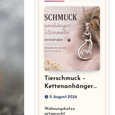
Tierschmuck –
Kettenanhänger
mit Katzenmotiv
5. August 2026
für
Wohnungskatze
Katzenliebhaber
artgerecht