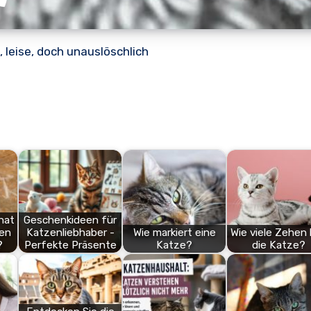
 leise, doch unauslöschlich
 hat
Geschenkideen für
den
Katzenliebhaber -
Wie markiert eine
Wie viele Zehen
?
Perfekte Präsente
Katze?
die Katze?