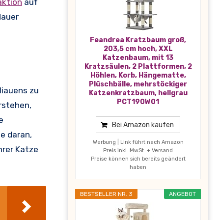
ktion
auf
dauer
Feandrea Kratzbaum groß,
203,5 cm hoch, XXL
Katzenbaum, mit 13
Kratzsäulen, 2 Plattformen, 2
Höhlen, Korb, Hängematte,
Plüschbälle, mehrstöckiger
Miauens zu
Katzenkratzbaum, hellgrau
PCT190W01
rstehen,
e
Bei Amazon kaufen
ie daran,
Werbung | Link führt nach Amazon
hrer Katze
Preis inkl. MwSt. + Versand
Preise können sich bereits geändert
haben
BESTSELLER NR. 3
ANGEBOT