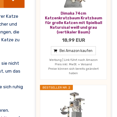
Dimaka 74cm
rer Katze
Katzenkratzbaum Kratzbaum
für große Katzen mit Spielball
icher und
Natursisal weiß und grau
ngen, die
(vertikaler Baum)
r Katze zu
18,99 EUR
Bei Amazon kaufen
Werbung | Link führt nach Amazon
 sie nicht
Preis inkl. MwSt. + Versand
Preise können sich bereits geändert
st, um das
haben
 sich ruhig
BESTSELLER NR. 2
eren.