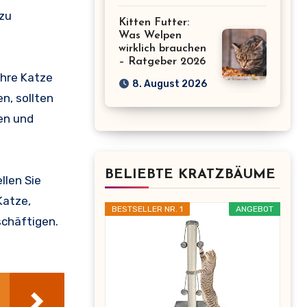
 zu
Kitten Futter:
Was Welpen
wirklich brauchen
– Ratgeber 2026
Ihre Katze
8. August 2026
n, sollten
hen und
BELIEBTE KRATZBÄUME
llen Sie
Katze,
BESTSELLER NR. 1
ANGEBOT
chäftigen.