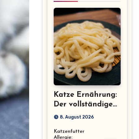
Katze Ernährung:
Der vollständige
Leitfaden für eine
8. August 2026
gesunde Katze
Katzenfutter
Allergie: