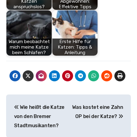
Katzen
Abgewöhnen:
anspruchslos?
Effektive Tipps
Warum beobachtet
Erste Hilfe für
mich meine Katze
Katzen: Tipps &
beim Schlafen?
Anleitung
Beitragsnavigation
Wie heißt die Katze
Was kostet eine Zahn
von den Bremer
OP bei der Katze?
Stadtmusikanten?