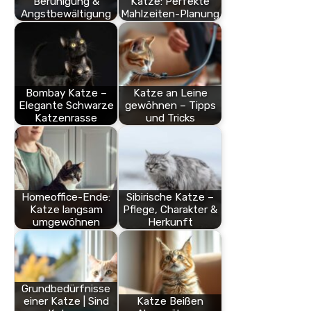
Beruhigung &
Katze: Perfekte
Angstbewältigung
Mahlzeiten-Planung
Bombay Katze –
Katze an Leine
Elegante Schwarze
gewöhnen – Tipps
Katzenrasse
und Tricks
Homeoffice-Ende:
Sibirische Katze –
Katze langsam
Pflege, Charakter &
umgewöhnen
Herkunft
Grundbedürfnisse
einer Katze | Sind
Katze Beißen