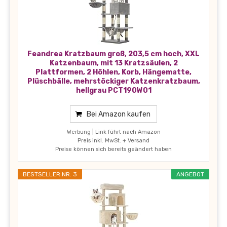
Feandrea Kratzbaum groß, 203,5 cm hoch, XXL
Katzenbaum, mit 13 Kratzsäulen, 2
Plattformen, 2 Höhlen, Korb, Hängematte,
Plüschbälle, mehrstöckiger Katzenkratzbaum,
hellgrau PCT190W01
Bei Amazon kaufen
Werbung | Link führt nach Amazon
Preis inkl. MwSt. + Versand
Preise können sich bereits geändert haben
BESTSELLER NR. 3
ANGEBOT