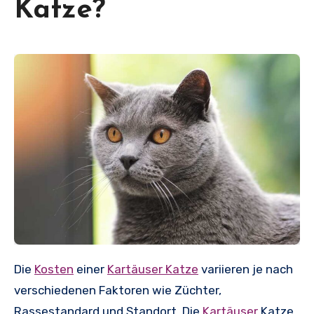
Katze?
Die
Kosten
einer
Kartäuser Katze
variieren je nach
verschiedenen Faktoren wie Züchter,
Rassestandard und Standort. Die
Kartäuser
Katze