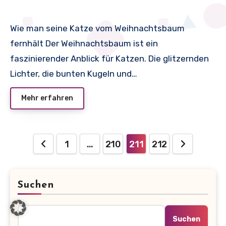
halten?
Wie man seine Katze vom Weihnachtsbaum
fernhält Der Weihnachtsbaum ist ein
faszinierender Anblick für Katzen. Die glitzernden
Lichter, die bunten Kugeln und…
Mehr erfahren
Seitennummerierung
1
…
210
211
212
der
Beiträge
Suchen
Suchen