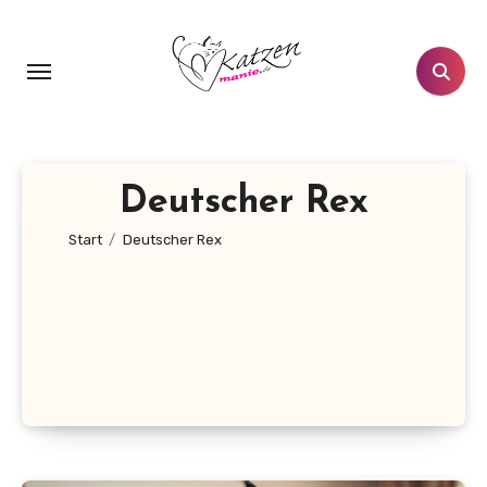
Zum
Inhalt
springen
Deutscher Rex
Start
Deutscher Rex