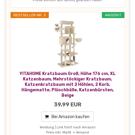
Preise können sich bereits geändert haben
BESTSELLER NR. 3
ANGEBOT
YITAHOME Kratzbaum Groß, Höhe 176 cm, XL
Katzenbaum, Mehrstöckiger Kratzbaum,
Katzenkratzbaum mit 2 Höhlen, 2 Korb,
Hängematte, Plüschbälle, Katzenbürsten,
Beige
39,99 EUR
Bei Amazon kaufen
Werbung | Link führt nach Amazon
Preis inkl. MwSt. + Versand