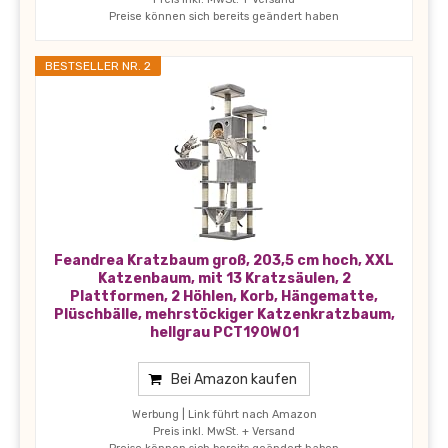
Preise können sich bereits geändert haben
BESTSELLER NR. 2
Feandrea Kratzbaum groß, 203,5 cm hoch, XXL
Katzenbaum, mit 13 Kratzsäulen, 2
Plattformen, 2 Höhlen, Korb, Hängematte,
Plüschbälle, mehrstöckiger Katzenkratzbaum,
hellgrau PCT190W01
Bei Amazon kaufen
Werbung | Link führt nach Amazon
Preis inkl. MwSt. + Versand