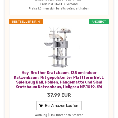
Preis inkl. MwSt. + Versand
Preise können sich bereits geändert haben
BESTSELLER NR. 4
ANGEBOT
Hey-Brother Kratzbaum, 135 cm Indoor
Katzenbaum, Mit gepolsterter Plattform Bett,
Spielzeug Ball, Höhlen, Hängematte und Sisal
Kratzbaum Katzenhaus, Hellgrau MPJ019-SW
37,99 EUR
Bei Amazon kaufen
Werbung | Link führt nach Amazon