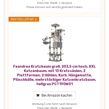
Preis inkl. MwSt. + Versand
Preise können sich bereits geändert haben
BESTSELLER NR. 2
Feandrea Kratzbaum groß, 203,5 cm hoch, XXL
Katzenbaum, mit 13 Kratzsäulen, 2
Plattformen, 2 Höhlen, Korb, Hängematte,
Plüschbälle, mehrstöckiger Katzenkratzbaum,
hellgrau PCT190W01
Bei Amazon kaufen
Werbung | Link führt nach Amazon
Preis inkl. MwSt. + Versand