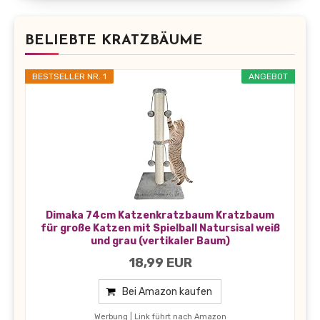
BELIEBTE KRATZBÄUME
BESTSELLER NR. 1
ANGEBOT
Dimaka 74cm Katzenkratzbaum Kratzbaum
für große Katzen mit Spielball Natursisal weiß
und grau (vertikaler Baum)
18,99 EUR
Bei Amazon kaufen
Werbung | Link führt nach Amazon