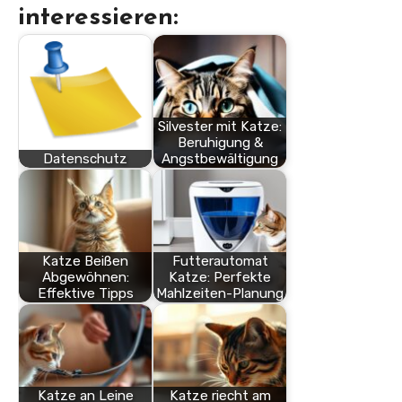
interessieren:
Silvester mit Katze:
Beruhigung &
Datenschutz
Angstbewältigung
Katze Beißen
Futterautomat
Abgewöhnen:
Katze: Perfekte
Effektive Tipps
Mahlzeiten-Planung
Katze an Leine
Katze riecht am