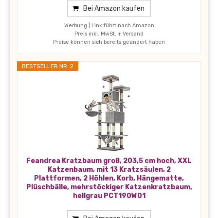
Bei Amazon kaufen
Werbung | Link führt nach Amazon
Preis inkl. MwSt. + Versand
Preise können sich bereits geändert haben
BESTSELLER NR. 2
Feandrea Kratzbaum groß, 203,5 cm hoch, XXL
Katzenbaum, mit 13 Kratzsäulen, 2
Plattformen, 2 Höhlen, Korb, Hängematte,
Plüschbälle, mehrstöckiger Katzenkratzbaum,
hellgrau PCT190W01