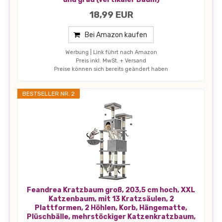
18,99 EUR
Bei Amazon kaufen
Werbung | Link führt nach Amazon
Preis inkl. MwSt. + Versand
Preise können sich bereits geändert haben
BESTSELLER NR. 2
Feandrea Kratzbaum groß, 203,5 cm hoch, XXL
Katzenbaum, mit 13 Kratzsäulen, 2
Plattformen, 2 Höhlen, Korb, Hängematte,
Plüschbälle, mehrstöckiger Katzenkratzbaum,