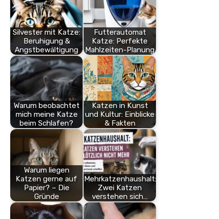
Silvester mit Katze:
Futterautomat
Beruhigung &
Katze: Perfekte
Angstbewältigung
Mahlzeiten-Planung
Warum beobachtet
Katzen in Kunst
mich meine Katze
und Kultur: Einblicke
beim Schlafen?
& Fakten
Warum liegen
Katzen gerne auf
Mehrkatzenhaushalt:
Papier? – Die
Zwei Katzen
Gründe
verstehen sich…