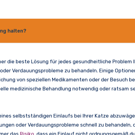
ung halten?
mmer die beste Lösung für jedes gesundheitliche Problem 
der Verdauungsprobleme zu behandeln. Einige Optione
eichung von speziellen Medikamenten oder der Besuch be
ionelle medizinische Behandlung notwendig oder ratsam se
e eines selbstständigen Einlaufs bei Ihrer Katze abzuwäg
opfungen oder Verdauungsprobleme schnell zu behandeln, 
mmer das
Risiko
, dass ein Einlauf nicht ordnungsgemäß d