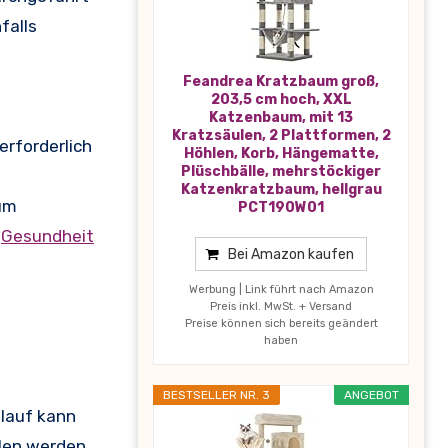
falls
Feandrea Kratzbaum groß,
203,5 cm hoch, XXL
Katzenbaum, mit 13
Kratzsäulen, 2 Plattformen, 2
erforderlich
Höhlen, Korb, Hängematte,
Plüschbälle, mehrstöckiger
Katzenkratzbaum, hellgrau
 um
PCT190W01
e
Gesundheit
Bei Amazon kaufen
Werbung | Link führt nach Amazon
Preis inkl. MwSt. + Versand
Preise können sich bereits geändert
haben
BESTSELLER NR. 3
ANGEBOT
nlauf kann
hlen werden