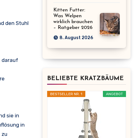
Kitten Futter:
Was Welpen
wirklich brauchen
nd den Stuhl
– Ratgeber 2026
8. August 2026
n darauf
BELIEBTE KRATZBÄUME
re
BESTSELLER NR. 1
ANGEBOT
d sie in
flösung in
 zu