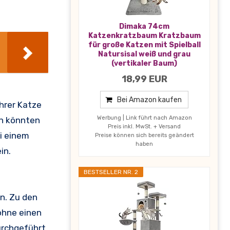
Dimaka 74cm
Katzenkratzbaum Kratzbaum
für große Katzen mit Spielball
Natursisal weiß und grau
(vertikaler Baum)
18,99 EUR
Bei Amazon kaufen
Ihrer Katze
Werbung | Link führt nach Amazon
n könnten
Preis inkl. MwSt. + Versand
i einem
Preise können sich bereits geändert
haben
in.
BESTSELLER NR. 2
en. Zu den
ohne einen
urchgeführt