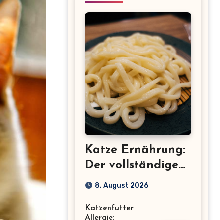
Katze Ernährung:
Der vollständige
Leitfaden für eine
8. August 2026
gesunde Katze
Katzenfutter
Allergie: