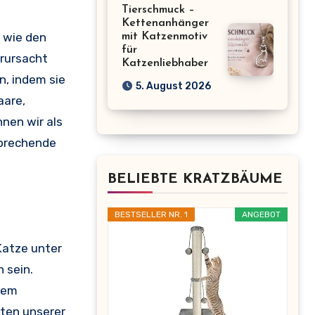
Tierschmuck –
Kettenanhänger
n wie den
mit Katzenmotiv
für
erursacht
Katzenliebhaber
n, indem sie
5. August 2026
aare,
nen wir als
sprechende
BELIEBTE KRATZBÄUME
BESTSELLER NR. 1
ANGEBOT
Katze unter
 sein.
vem
lten unserer