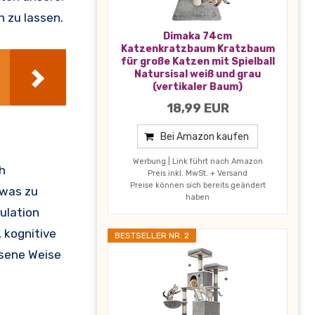
 zu lassen.
Dimaka 74cm
Katzenkratzbaum Kratzbaum
für große Katzen mit Spielball
Natursisal weiß und grau
(vertikaler Baum)
18,99 EUR
Bei Amazon kaufen
Werbung | Link führt nach Amazon
ch
Preis inkl. MwSt. + Versand
Preise können sich bereits geändert
 was zu
haben
ulation
 kognitive
BESTSELLER NR. 2
ssene Weise