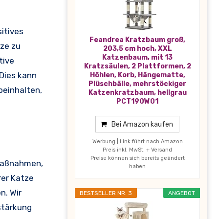
itives
Feandrea Kratzbaum groß,
tze zu
203,5 cm hoch, XXL
Katzenbaum, mit 13
tive
Kratzsäulen, 2 Plattformen, 2
 Dies kann
Höhlen, Korb, Hängematte,
Plüschbälle, mehrstöckiger
beinhalten,
Katzenkratzbaum, hellgrau
PCT190W01
Bei Amazon kaufen
Werbung | Link führt nach Amazon
Preis inkl. MwSt. + Versand
Preise können sich bereits geändert
 Maßnahmen,
haben
rer Katze
n. Wir
BESTSELLER NR. 3
ANGEBOT
stärkung