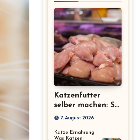
Katzenfutter
selber machen: So
gelingt gesundes
7. August 2026
Selbstgekochtes
Katze Ernährung:
für deine Katze
Was Katzen