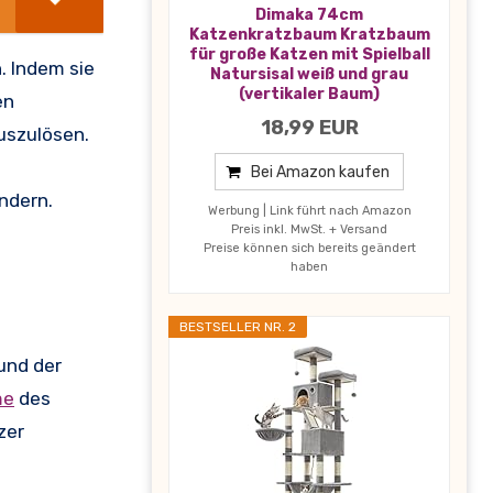
Dimaka 74cm
Katzenkratzbaum Kratzbaum
für große Katzen mit Spielball
. Indem sie
Natursisal weiß und grau
(vertikaler Baum)
en
18,99 EUR
szulösen.
Bei Amazon kaufen
ndern.
Werbung | Link führt nach Amazon
Preis inkl. MwSt. + Versand
Preise können sich bereits geändert
haben
BESTSELLER NR. 2
und der
me
des
zer