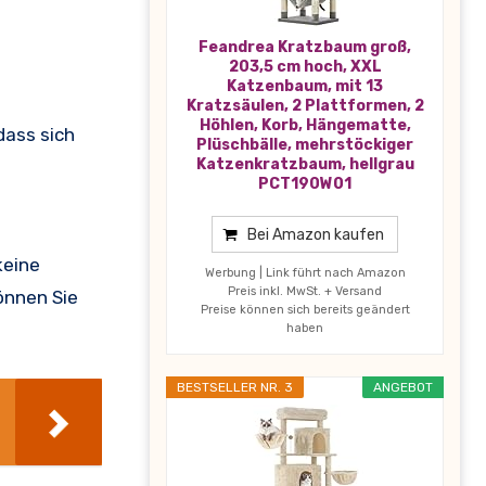
Feandrea Kratzbaum groß,
203,5 cm hoch, XXL
Katzenbaum, mit 13
Kratzsäulen, 2 Plattformen, 2
Höhlen, Korb, Hängematte,
dass sich
Plüschbälle, mehrstöckiger
Katzenkratzbaum, hellgrau
PCT190W01
Bei Amazon kaufen
keine
Werbung | Link führt nach Amazon
Preis inkl. MwSt. + Versand
önnen Sie
Preise können sich bereits geändert
haben
BESTSELLER NR. 3
ANGEBOT