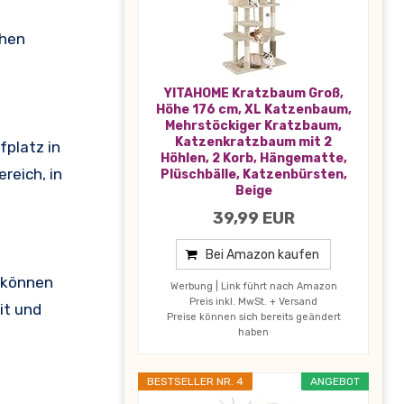
chen
YITAHOME Kratzbaum Groß,
Höhe 176 cm, XL Katzenbaum,
Mehrstöckiger Kratzbaum,
Katzenkratzbaum mit 2
fplatz in
Höhlen, 2 Korb, Hängematte,
reich, in
Plüschbälle, Katzenbürsten,
Beige
39,99 EUR
Bei Amazon kaufen
s können
Werbung | Link führt nach Amazon
Preis inkl. MwSt. + Versand
it und
Preise können sich bereits geändert
haben
BESTSELLER NR. 4
ANGEBOT