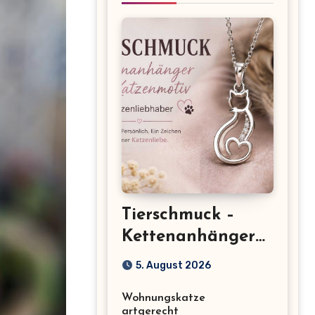
Tierschmuck –
Kettenanhänger
mit Katzenmotiv
5. August 2026
für
Wohnungskatze
Katzenliebhaber
artgerecht