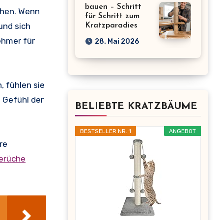
bauen – Schritt
chen. Wenn
für Schritt zum
und sich
Kratzparadies
ehmer für
28. Mai 2026
, fühlen sie
n Gefühl der
BELIEBTE KRATZBÄUME
BESTSELLER NR. 1
ANGEBOT
re
erüche