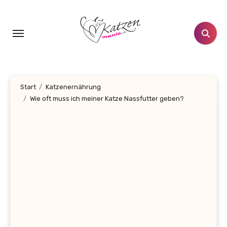
Zum
Inhalt
springen
Start
Katzenernährung
Wie oft muss ich meiner Katze Nassfutter geben?