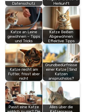
Datenschutz
Herkunft
Katze an Leine
Katze Beißen
gewöhnen – Tipps
Abgewöhnen:
und Tricks
Effektive Tipps
Grundbedürfnisse
Katze riecht am
einer Katze | Sind
Futter, frisst aber
Katzen
nicht
anspruchslos?
Passt eine Katze
Alles über die
wirklich zu mir? Die
Katzenrasse