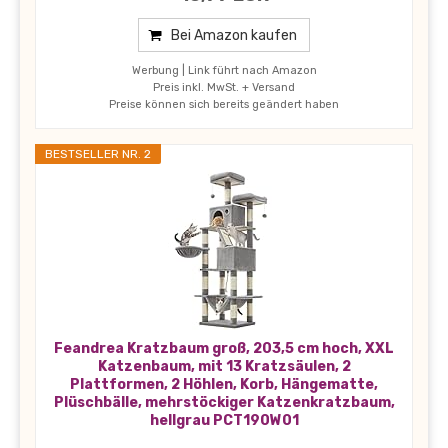
Bei Amazon kaufen
Werbung | Link führt nach Amazon
Preis inkl. MwSt. + Versand
Preise können sich bereits geändert haben
BESTSELLER NR. 2
Feandrea Kratzbaum groß, 203,5 cm hoch, XXL
Katzenbaum, mit 13 Kratzsäulen, 2
Plattformen, 2 Höhlen, Korb, Hängematte,
Plüschbälle, mehrstöckiger Katzenkratzbaum,
hellgrau PCT190W01