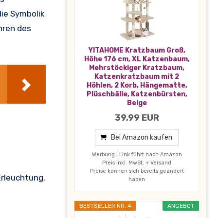
die Symbolik
hren des
YITAHOME Kratzbaum Groß,
Höhe 176 cm, XL Katzenbaum,
Mehrstöckiger Kratzbaum,
Katzenkratzbaum mit 2
Höhlen, 2 Korb, Hängematte,
Plüschbälle, Katzenbürsten,
Beige
39,99 EUR
Bei Amazon kaufen
Werbung | Link führt nach Amazon
Preis inkl. MwSt. + Versand
Preise können sich bereits geändert
Erleuchtung.
haben
BESTSELLER NR. 4
ANGEBOT