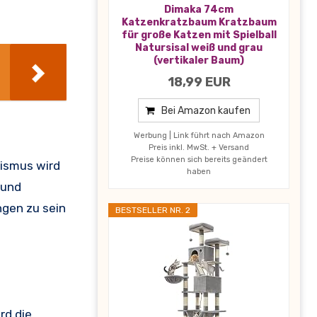
Dimaka 74cm
Katzenkratzbaum Kratzbaum
für große Katzen mit Spielball
Natursisal weiß und grau
(vertikaler Baum)
18,99 EUR
Bei Amazon kaufen
Werbung | Link führt nach Amazon
Preis inkl. MwSt. + Versand
Preise können sich bereits geändert
hismus wird
haben
 und
ngen zu sein
BESTSELLER NR. 2
rd die