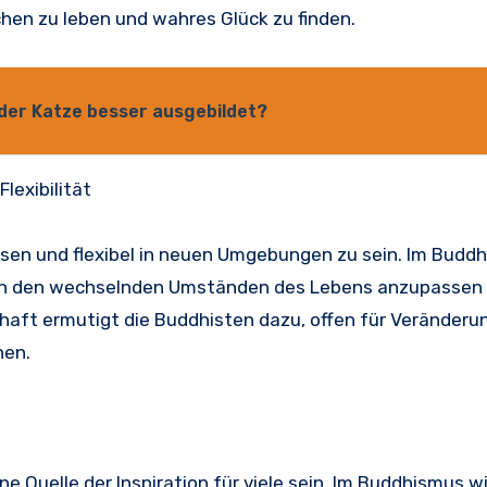
hen zu leben und wahres Glück zu finden.
der Katze besser ausgebildet?
lexibilität
assen und flexibel in neuen Umgebungen zu sein. Im Budd
 sich den wechselnden Umständen des Lebens anzupassen
chaft ermutigt die Buddhisten dazu, offen für Veränderu
hen.
e Quelle der Inspiration für viele sein. Im Buddhismus wi