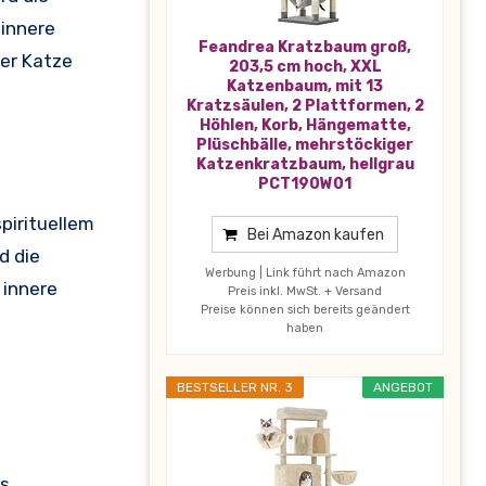
 innere
Feandrea Kratzbaum groß,
er Katze
203,5 cm hoch, XXL
Katzenbaum, mit 13
Kratzsäulen, 2 Plattformen, 2
Höhlen, Korb, Hängematte,
Plüschbälle, mehrstöckiger
Katzenkratzbaum, hellgrau
PCT190W01
pirituellem
Bei Amazon kaufen
d die
Werbung | Link führt nach Amazon
 innere
Preis inkl. MwSt. + Versand
Preise können sich bereits geändert
haben
BESTSELLER NR. 3
ANGEBOT
us