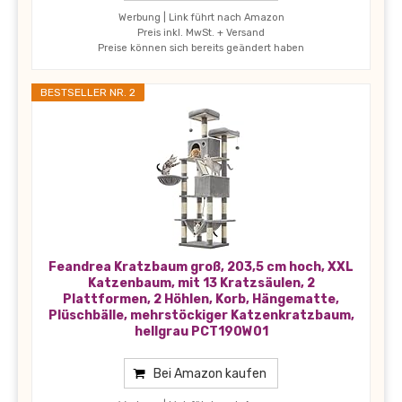
Werbung | Link führt nach Amazon
Preis inkl. MwSt. + Versand
Preise können sich bereits geändert haben
BESTSELLER NR. 2
Feandrea Kratzbaum groß, 203,5 cm hoch, XXL
Katzenbaum, mit 13 Kratzsäulen, 2
Plattformen, 2 Höhlen, Korb, Hängematte,
Plüschbälle, mehrstöckiger Katzenkratzbaum,
hellgrau PCT190W01
Bei Amazon kaufen