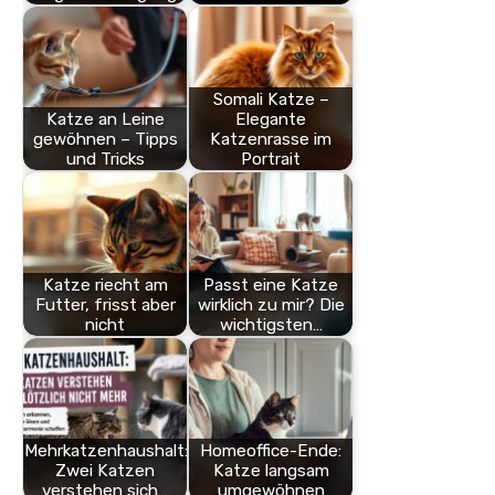
Somali Katze –
Katze an Leine
Elegante
gewöhnen – Tipps
Katzenrasse im
und Tricks
Portrait
Katze riecht am
Passt eine Katze
Futter, frisst aber
wirklich zu mir? Die
nicht
wichtigsten…
Mehrkatzenhaushalt:
Homeoffice-Ende:
Zwei Katzen
Katze langsam
verstehen sich…
umgewöhnen