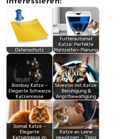
interessieren:
Futterautomat
Katze: Perfekte
Datenschutz
Mahlzeiten-Planung
Bombay Katze –
Silvester mit Katze:
Elegante Schwarze
Beruhigung &
Katzenrasse
Angstbewältigung
Somali Katze –
Elegante
Katze an Leine
Katzenrasse im
gewöhnen – Tipps