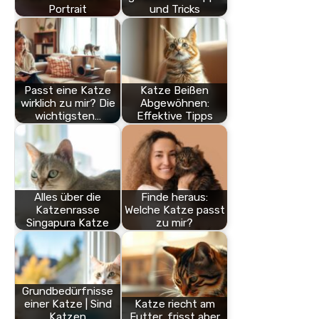
Portrait
und Tricks
Passt eine Katze
Katze Beißen
wirklich zu mir? Die
Abgewöhnen:
wichtigsten…
Effektive Tipps
Alles über die
Finde heraus:
Katzenrasse
Welche Katze passt
Singapura Katze
zu mir?
Grundbedürfnisse
einer Katze | Sind
Katze riecht am
Katzen
Futter, frisst aber