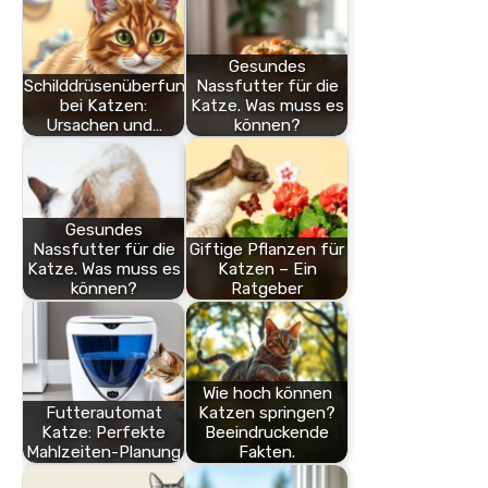
Gesundes
Schilddrüsenüberfunktion
Nassfutter für die
bei Katzen:
Katze. Was muss es
Ursachen und…
können?
Gesundes
Nassfutter für die
Giftige Pflanzen für
Katze. Was muss es
Katzen – Ein
können?
Ratgeber
Wie hoch können
Futterautomat
Katzen springen?
Katze: Perfekte
Beeindruckende
Mahlzeiten-Planung
Fakten.