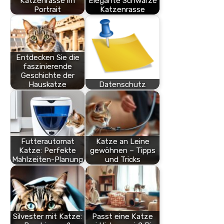
Katzenrasse im
Elegante Schwarze
Portrait
Katzenrasse
Entdecken Sie die
faszinierende
Geschichte der
Hauskatze
Datenschutz
Futterautomat
Katze an Leine
Katze: Perfekte
gewöhnen – Tipps
Mahlzeiten-Planung
und Tricks
Silvester mit Katze:
Passt eine Katze