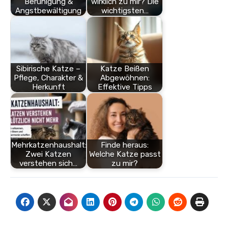
Beruhigung &
wirklich zu mir? Die
Angstbewältigung
wichtigsten…
Sibirische Katze –
Katze Beißen
Pflege, Charakter &
Abgewöhnen:
Herkunft
Effektive Tipps
Mehrkatzenhaushalt:
Finde heraus:
Zwei Katzen
Welche Katze passt
verstehen sich…
zu mir?