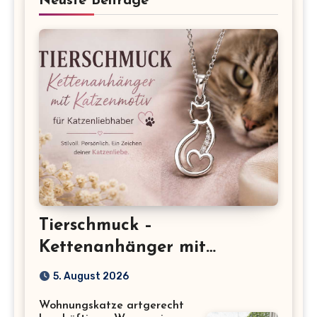
Neuste Beiträge
Tierschmuck –
Kettenanhänger mit
Katzenmotiv für
5. August 2026
Katzenliebhaber
Wohnungskatze artgerecht