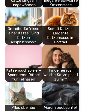
Katze langsam
Elegante Schwarze
umgewöhnen
Katzenrasse
Grundbedürfnisse
Somali Katze –
einer Katze | Sind
Elegante
Katzen
Katzenrasse im
anspruchslos?
Portrait
Katzensuchspiele –
Finde heraus:
Spannende Rätsel
Welche Katze passt
für Fellnasen
zu mir?
Alles über die
Warum beobachtet