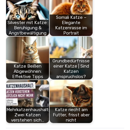
Somali Katze –
Silvester mit Katze:
Elegante
Beruhigung &
Katzenrasse im
Angstbewältigung
Portrait
Grundbedürfnisse
Katze Beißen
einer Katze | Sind
Abgewöhnen:
Katzen
Effektive Tipps
anspruchslos?
Mehrkatzenhaushalt:
Katze riecht am
Zwei Katzen
Futter, frisst aber
verstehen sich…
nicht