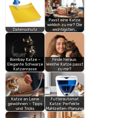
Passt eine Katze
wirklich zu mir? Die
Datenschutz
wichtigsten…
Bombay Katze –
Finde heraus:
Elegante Schwarze
Welche Katze passt
Katzenrasse
zu mir?
Katze an Leine
Futterautomat
gewöhnen – Tipps
Katze: Perfekte
und Tricks
Mahlzeiten-Planung