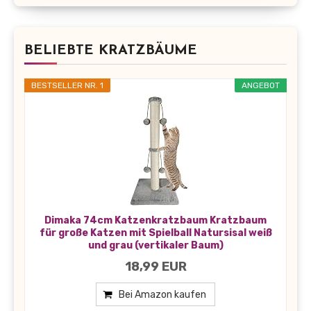
BELIEBTE KRATZBÄUME
BESTSELLER NR. 1
ANGEBOT
Dimaka 74cm Katzenkratzbaum Kratzbaum
für große Katzen mit Spielball Natursisal weiß
und grau (vertikaler Baum)
18,99 EUR
Bei Amazon kaufen