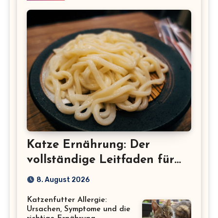
Katze Ernährung: Der
vollständige Leitfaden für
eine gesunde Katze
8. August 2026
Katzenfutter Allergie:
Ursachen, Symptome und die