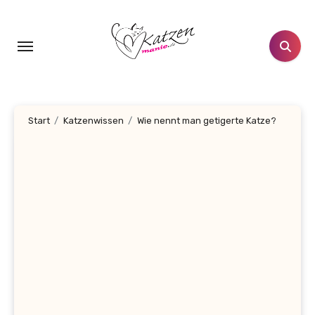
Zum
Inhalt
springen
Start
Katzenwissen
Wie nennt man getigerte Katze?