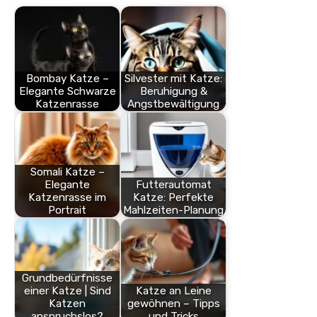
Bombay Katze –
Silvester mit Katze:
Elegante Schwarze
Beruhigung &
Katzenrasse
Angstbewältigung
Somali Katze –
Elegante
Futterautomat
Katzenrasse im
Katze: Perfekte
Portrait
Mahlzeiten-Planung
Grundbedürfnisse
einer Katze | Sind
Katze an Leine
Katzen
gewöhnen – Tipps
anspruchslos?
und Tricks