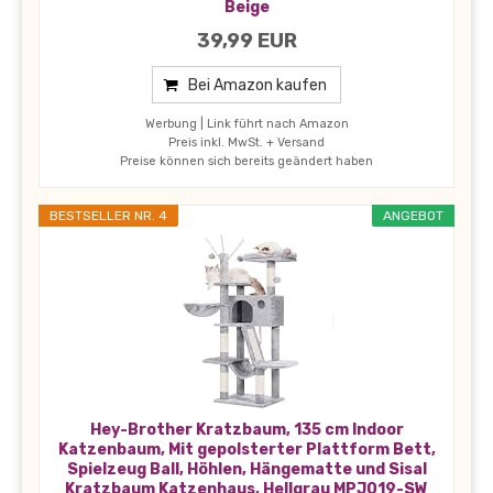
Beige
39,99 EUR
Bei Amazon kaufen
Werbung | Link führt nach Amazon
Preis inkl. MwSt. + Versand
Preise können sich bereits geändert haben
BESTSELLER NR. 4
ANGEBOT
Hey-Brother Kratzbaum, 135 cm Indoor
Katzenbaum, Mit gepolsterter Plattform Bett,
Spielzeug Ball, Höhlen, Hängematte und Sisal
Kratzbaum Katzenhaus, Hellgrau MPJ019-SW