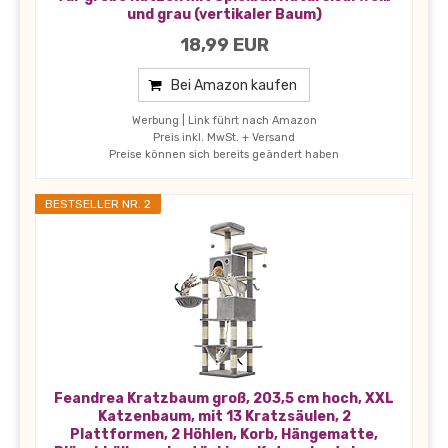
und grau (vertikaler Baum)
18,99 EUR
Bei Amazon kaufen
Werbung | Link führt nach Amazon
Preis inkl. MwSt. + Versand
Preise können sich bereits geändert haben
BESTSELLER NR. 2
Feandrea Kratzbaum groß, 203,5 cm hoch, XXL
Katzenbaum, mit 13 Kratzsäulen, 2
Plattformen, 2 Höhlen, Korb, Hängematte,