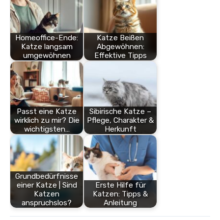
Homeoffice-Ende:
Katze Beißen
Katze langsam
Abgewöhnen:
umgewöhnen
Effektive Tipps
Passt eine Katze
Sibirische Katze –
wirklich zu mir? Die
Pflege, Charakter &
wichtigsten…
Herkunft
Grundbedürfnisse
einer Katze | Sind
Erste Hilfe für
Katzen
Katzen: Tipps &
anspruchslos?
Anleitung