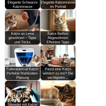
Elegante Schwarze
Elegante Katzenrasse
Katzenrasse
im Portrait
Katze an Leine
Katze Beißen
gewöhnen – Tipps
Abgewöhnen:
und Tricks
Effektive Tipps
Futterautomat Katze:
Passt eine Katze
Perfekte Mahlzeiten-
wirklich zu mir? Die
Planung
wichtigsten…
Silvester mit Katze: