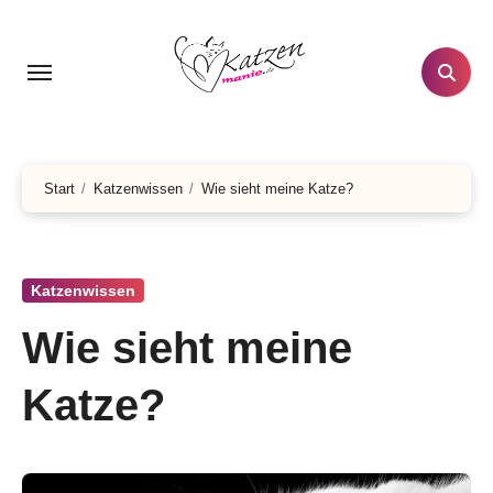
Zum
Inhalt
springen
Start
Katzenwissen
Wie sieht meine Katze?
Katzenwissen
Wie sieht meine
Katze?