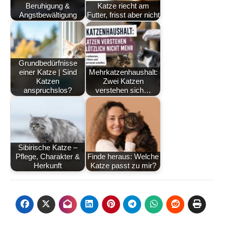
Beruhigung &
Katze riecht am
Angstbewältigung
Futter, frisst aber nicht
Grundbedürfnisse
einer Katze | Sind
Mehrkatzenhaushalt:
Katzen
Zwei Katzen
anspruchslos?
verstehen sich…
Sibirische Katze –
Pflege, Charakter &
Finde heraus: Welche
Herkunft
Katze passt zu mir?