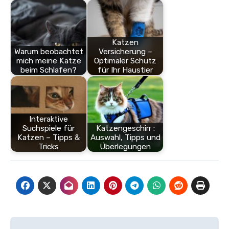
Katzen
Warum beobachtet
Versicherung –
mich meine Katze
Optimaler Schutz
beim Schlafen?
für Ihr Haustier
Interaktive
Suchspiele für
Katzengeschirr :
Katzen – Tipps &
Auswahl, Tipps und
Tricks
Überlegungen
Beitragsnavigation