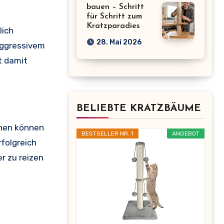
bauen – Schritt
für Schritt zum
Kratzparadies
lich
28. Mai 2026
aggressivem
t damit
BELIEBTE KRATZBÄUME
onen können
BESTSELLER NR. 1
ANGEBOT
folgreich
r zu reizen