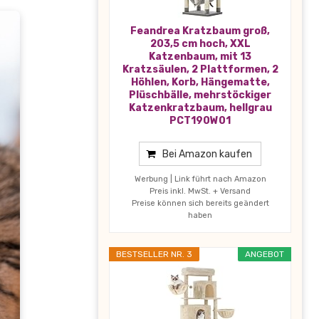
Feandrea Kratzbaum groß,
203,5 cm hoch, XXL
Katzenbaum, mit 13
Kratzsäulen, 2 Plattformen, 2
Höhlen, Korb, Hängematte,
Plüschbälle, mehrstöckiger
Katzenkratzbaum, hellgrau
PCT190W01
Bei Amazon kaufen
Werbung | Link führt nach Amazon
Preis inkl. MwSt. + Versand
Preise können sich bereits geändert
haben
BESTSELLER NR. 3
ANGEBOT