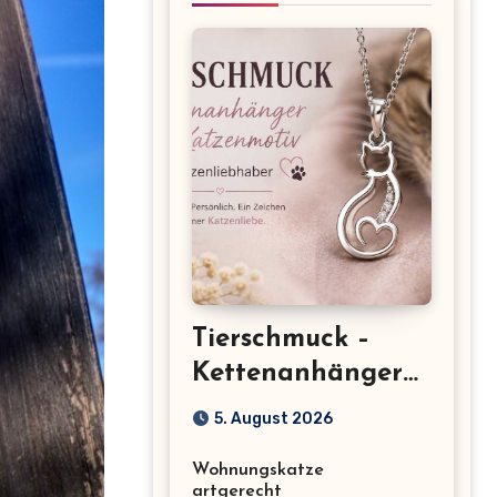
Tierschmuck –
Kettenanhänger
mit Katzenmotiv
5. August 2026
für
Wohnungskatze
Katzenliebhaber
artgerecht