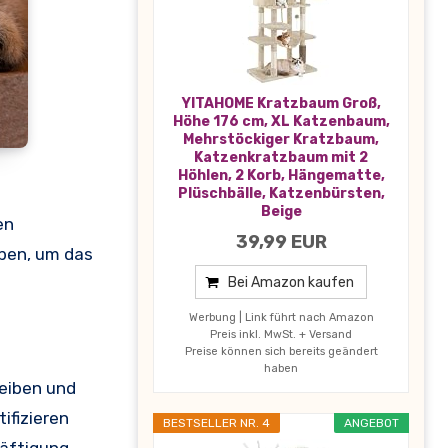
YITAHOME Kratzbaum Groß,
Höhe 176 cm, XL Katzenbaum,
Mehrstöckiger Kratzbaum,
Katzenkratzbaum mit 2
Höhlen, 2 Korb, Hängematte,
Plüschbälle, Katzenbürsten,
Beige
en
39,99 EUR
eben, um das
Bei Amazon kaufen
Werbung | Link führt nach Amazon
Preis inkl. MwSt. + Versand
Preise können sich bereits geändert
haben
leiben und
ifizieren
BESTSELLER NR. 4
ANGEBOT
häftigung