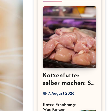
Katzenfutter
selber machen: So
gelingt gesundes
7. August 2026
Selbstgekochtes
Katze Ernährung:
für deine Katze
Was Katzen