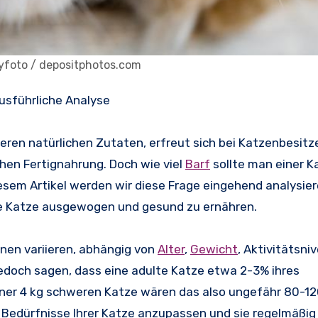
zyfoto / depositphotos.com
 ausführliche Analyse
eren natürlichen Zutaten, erfreut sich bei Katzenbesitze
hen Fertignahrung. Doch wie viel
Barf
sollte man einer K
iesem Artikel werden wir diese Frage eingehend analysie
re Katze ausgewogen und gesund zu ernähren.
nnen variieren, abhängig von
Alter
,
Gewicht
, Aktivitätsni
edoch sagen, dass eine adulte Katze etwa 2-3% ihres
einer 4 kg schweren Katze wären das also ungefähr 80-
 die Bedürfnisse Ihrer Katze anzupassen und sie regelmäßig