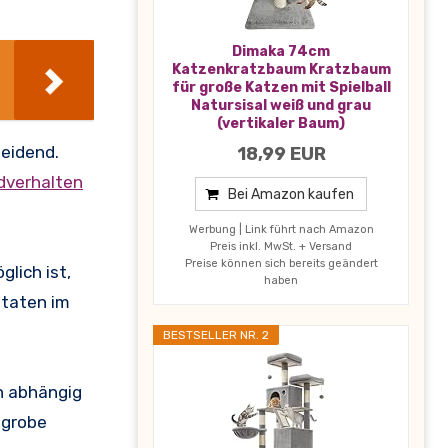
Dimaka 74cm
Katzenkratzbaum Kratzbaum
für große Katzen mit Spielball
Natursisal weiß und grau
(vertikaler Baum)
heidend.
18,99 EUR
dverhalten
Bei Amazon kaufen
Werbung | Link führt nach Amazon
Preis inkl. MwSt. + Versand
Preise können sich bereits geändert
glich ist,
haben
utaten im
BESTSELLER NR. 2
en abhängig
 grobe