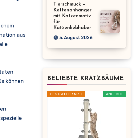
Tierschmuck –
Kettenanhänger
mit Katzenmotiv
für
ischem
Katzenliebhaber
nation aus
5. August 2026
alle
utaten
BELIEBTE KRATZBÄUME
nüs können
BESTSELLER NR. 1
ANGEBOT
zen
spezielle
t