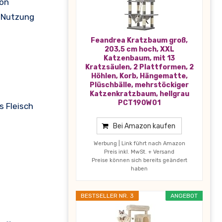
von
e Nutzung
Feandrea Kratzbaum groß,
203,5 cm hoch, XXL
Katzenbaum, mit 13
Kratzsäulen, 2 Plattformen, 2
Höhlen, Korb, Hängematte,
Plüschbälle, mehrstöckiger
Katzenkratzbaum, hellgrau
PCT190W01
s Fleisch
Bei Amazon kaufen
Werbung | Link führt nach Amazon
Preis inkl. MwSt. + Versand
Preise können sich bereits geändert
haben
BESTSELLER NR. 3
ANGEBOT