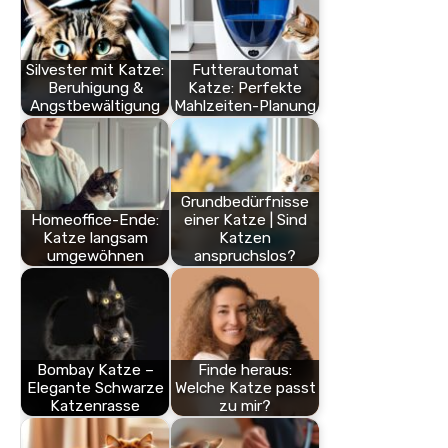
Silvester mit Katze:
Futterautomat
Beruhigung &
Katze: Perfekte
Angstbewältigung
Mahlzeiten-Planung
Grundbedürfnisse
Homeoffice-Ende:
einer Katze | Sind
Katze langsam
Katzen
umgewöhnen
anspruchslos?
Bombay Katze –
Finde heraus:
Elegante Schwarze
Welche Katze passt
Katzenrasse
zu mir?