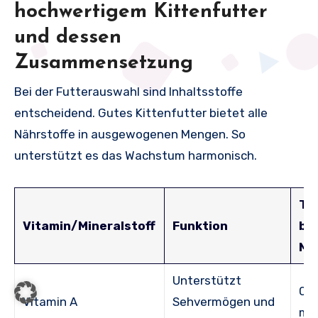
hochwertigem Kittenfutter
und dessen
Zusammensetzung
Bei der Futterauswahl sind Inhaltsstoffe
entscheidend. Gutes Kittenfutter bietet alle
Nährstoffe in ausgewogenen Mengen. So
unterstützt es das Wachstum harmonisch.
Tä
Vitamin/Mineralstoff
Funktion
be
Me
Unterstützt
0,6
Vitamin A
Sehvermögen und
mg