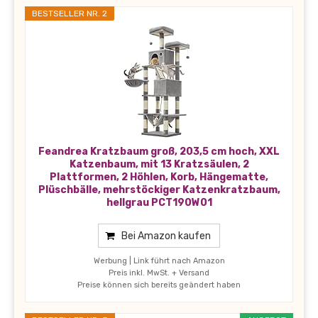
BESTSELLER NR. 2
Feandrea Kratzbaum groß, 203,5 cm hoch, XXL
Katzenbaum, mit 13 Kratzsäulen, 2
Plattformen, 2 Höhlen, Korb, Hängematte,
Plüschbälle, mehrstöckiger Katzenkratzbaum,
hellgrau PCT190W01
Bei Amazon kaufen
Werbung | Link führt nach Amazon
Preis inkl. MwSt. + Versand
Preise können sich bereits geändert haben