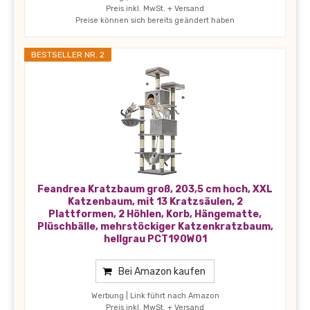
Preis inkl. MwSt. + Versand
Preise können sich bereits geändert haben
BESTSELLER NR. 2
Feandrea Kratzbaum groß, 203,5 cm hoch, XXL
Katzenbaum, mit 13 Kratzsäulen, 2
Plattformen, 2 Höhlen, Korb, Hängematte,
Plüschbälle, mehrstöckiger Katzenkratzbaum,
hellgrau PCT190W01
Bei Amazon kaufen
Werbung | Link führt nach Amazon
Preis inkl. MwSt. + Versand