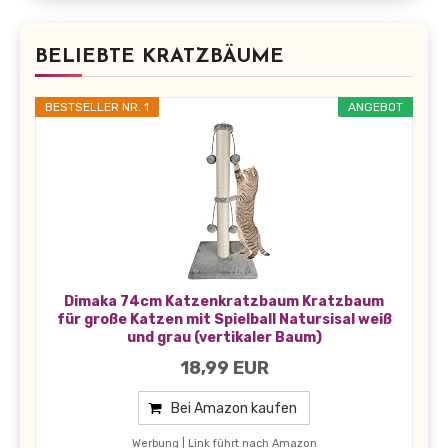
BELIEBTE KRATZBÄUME
BESTSELLER NR. 1
ANGEBOT
Dimaka 74cm Katzenkratzbaum Kratzbaum
für große Katzen mit Spielball Natursisal weiß
und grau (vertikaler Baum)
18,99 EUR
Bei Amazon kaufen
Werbung | Link führt nach Amazon